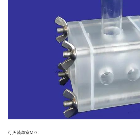
可灭菌单室MEC