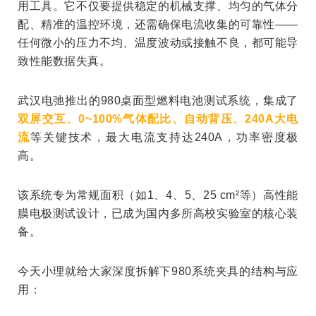
用工具。它不仅要提供稳定的机械支撑、均匀的气体分
配、精准的温控环境，还需确保电流收集的可靠性
——
任何微小的压力不均、温度波动或接触不良，都可能导
致性能数据失真。
武汉电弛推出的
980
桌面型
燃料电池测试系统
，集成了
双屏交互、
0~100%
气体配比、自动背压、
240A
大电
流
等关键技术，最大电流支持达
240A
，功率密度极
高。
该系统专为
常规面积（如
1
、
4
、
5
、
25 cm²
等）
高性能
膜电极测试设计，已成为国内多所高校实验室的核心装
备
。
今天小理就给大家深度拆解
下
980
系统夹具的结构与应
用：