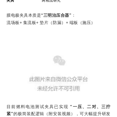
夹具
两相流研究
膜电极夹具本质是
“
三明治压合器
”
：
流场板
+
集流板
+
垫片（防漏）
+
端板（施压）
目前
燃料电池测试夹具已实现
“
一压、二对、三拧
紧
”
的极简装配逻辑（附安装视频），可大幅提升研发