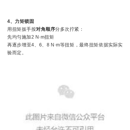
4
、力矩锁固
用扭矩扳手按
对角顺序
分多次拧紧：
先均匀施加
2 N
·
m
扭矩
再逐步增至
4
、
6
、
8 N
·
m
等扭矩，最终扭矩依据实际实
验而定。