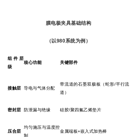
膜电极夹具基础结构
（以
980
系统为例）
组件层
核心功能
关键部件
级
带流道的石墨双极板（蛇形
/
平行流
接触层
导电与气体分配
道）
密封层
防泄漏与绝缘
硅胶
/
聚四氟乙烯垫片
均匀施压与温度控
压合层
金属端板
+
嵌入式加热棒
制