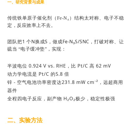
一、研究背景与成果
传统铁单原子催化剂（Fe-N₄）结构太对称、电子不稳
定，反应效率上不去。
1 个N换成S
Fe-N₃S/SNC
团队把
，做成
，打破对称、让
硫当 “电子缓冲垫”，实现：
半波电位
0.924 V vs. RHE
，比 Pt/C 高
62 mV
动力学电流是 Pt/C 的
5.8 倍
锌 - 空气电池功率密度达
231.8 mW cm⁻²
，远超商用
器件
全程
四电子反应
，副产物 H₂O₂极少，稳定性极强
二、实验方法