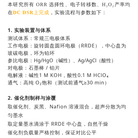
本研究所有 ORR 选择性、电子转移数、H₂O₂产率均
上完成
，实验流程与参数如下：
在
DC DSR
1. 实验装置与体系
测试体系：常规三电极体系
工作电极：旋转圆盘圆环电极（RRDE），中心盘为
玻碳电极，环为铂环
参比电极：
Hg/
HgO
（碱性）、Ag/AgCl（酸性）
对电极：石墨棒 / 铂片
电解液：碱性1 M KOH，酸性0.1 M HClO₄
通气：高纯 O₂饱和（测试前通气≥30 min）
2. 催化剂制样与涂覆
取催化剂、炭黑、Nafion 溶液混合，超声分散为均
匀墨水
取定量墨水滴涂于 RRDE 中心盘，自然干燥
催化剂负载量严格控制，保证对比公平