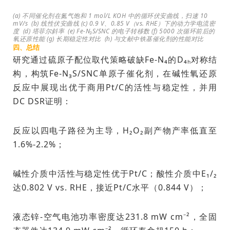
(a) 不同催化剂在氮气饱和 1 mol/L KOH 中的循环伏安曲线，扫速 10
mV/s
(b) 线性伏安曲线
(c) 0.9 V、0.85 V（vs. RHE）下的动力学电流密
度
(d) 塔菲尔斜率
(e) Fe-N₃S/SNC 的电子转移数
(f) 5000 次循环前后的
氧还原性能
(g) 长期稳定性对比
(h) 与文献中铁基催化剂的性能对比
四、总结
研究通过硫原子配位取代策略破缺Fe-N₄的D₄ₕ对称结
构，构筑Fe-N₃S/SNC单原子催化剂，在碱性氧还原
反应中展现出优于商用Pt/C的活性与稳定性，并用
DC DSR证明：
反应以四电子路径为主导，H₂O₂副产物产率低直至
1.6%-2.2%；
碱性介质中活性与稳定性优于Pt/C；酸性介质中E₁/₂
达0.802 V vs. RHE，接近Pt/C水平（0.844 V）；
液态锌-空气电池功率密度达231.8 mW cm⁻²，全固