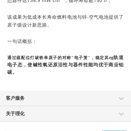
态器件达134.9 mW cm⁻²，循环寿命超150 h；
该成果为低成本长寿命燃料电池与锌-空气电池提供了
原子级设计新思路。
一句话概括：
eg
轨道
通过硫配位打破铁单原子的对称"电子笼"，稳定其
电子态，使碱性氧还原活性与器件性能均优于商业铂
碳。
客户服务
关于理化