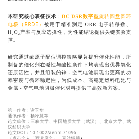
旋转圆盘圆环
本研究核心表征技术
：
DC DSR数字型
电极（RRDE
）
被用于精准测定 ORR
电子转移数
、
H₂O₂产率与反应选择性，为性能结论提供关键实验支
撑。
研究通过硫原子配位调控策略显著提升催化性能，所
制备的催化剂在碱性与酸性条件下均表现出优异氧化
还原活性，并且组装的锌 - 空气电池展现出更高的功
率密度与循环稳定性，为低成本、高稳定燃料电池与
金属 - 空气电池阴极催化材料提供了高效新方案。
第一作者：谢玉华
通讯作者：杨泽慧等
论文单位：三峡大学、中国地质大学（武汉）、北京大学、武
汉纺织大学
论文DOI：10.1002/aenm.71096
（点击文末「阅读原文」，直达链接
）