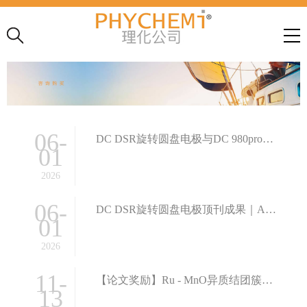
06-
DC DSR旋转圆盘电极与DC 980pro燃料电池测试系统联合解析高稳定Pt基催化剂
01
2026
06-
DC DSR旋转圆盘电极顶刊成果｜ACS Catalysis：用光和空气，高效造出双氧水H₂O₂
01
2026
11-
【论文奖励】Ru - MnO异质结团簇用于高效耐Co的碱性氢氧化反应
13