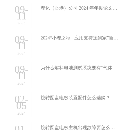
09-
理化（⾹港）公司 2024 年年度论⽂奖励计划
11
2024
09-
2024“小理之秋 · 应用支持送到家”新生实验技术大培训活动启幕！
11
2024
09-
为什么燃料电池测试系统要有“气体配比”，这篇文章告诉你
11
2024
02-
旋转圆盘电极装置配件怎么选购？选对服务是关键
05
2024
01-
旋转圆盘电极主机出现故障要怎么维修？这篇文章告诉你