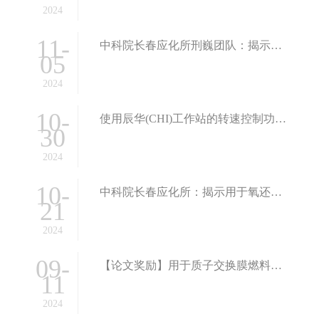
2024
11-
中科院长春应化所刑巍团队：揭示用于氧还原反应Fe-N-C 催化剂随电位变化降解机制
05
2024
10-
使用辰华(CHI)工作站的转速控制功能控制DSR旋转圆盘电极
30
2024
10-
中科院长春应化所：揭示用于氧还原反应的 Fe-N-C 催化剂随电位变化的降解机制
21
2024
09-
【论文奖励】用于质子交换膜燃料电池的超低铂载量半有序催化剂层
11
2024