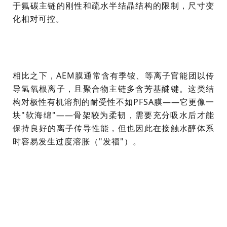
于氟碳主链的刚性和疏水半结晶结构的限制，尺寸变
化相对可控。
相比之下，AEM膜通常含有季铵、等离子官能团以传
导氢氧根离子，且聚合物主链多含芳基醚键。这类结
构对极性有机溶剂的耐受性不如PFSA膜——它更像一
块"软海绵"——骨架较为柔韧，需要充分吸水后才能
保持良好的离子传导性能，但也因此在接触水醇体系
时容易发生过度溶胀（"发福"）。