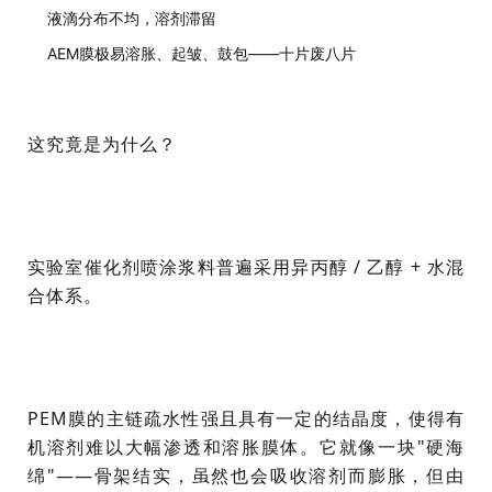
液滴分布不均，
溶剂滞留
AEM膜
极易溶胀、起皱、鼓包——十片废八片
这究竟是为什么？
实验室催化剂喷涂浆料普遍采用异丙醇 / 乙醇 + 水混
合体系。
PEM膜
的主链疏水性强且具有一定的结晶度，使得有
机溶剂难以大幅渗透和溶胀膜体。它就像一块"硬海
绵"——骨架结实，虽然也会吸收溶剂而膨胀，但由